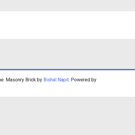
ngenroderwolde
langenroderwolde
me: Masonry Brick by
Bishal Napit
. Powered by