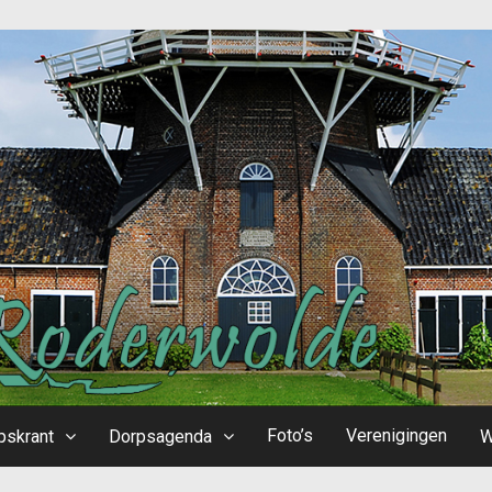
Foto’s
Verenigingen
pskrant
Dorpsagenda
W