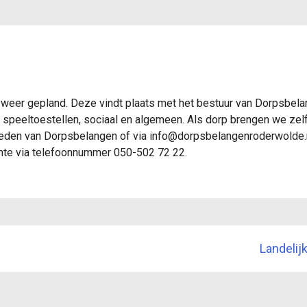
ngenroderwolde
 weer gepland. Deze vindt plaats met het bestuur van Dorpsbel
langenroderwolde
s, speeltoestellen, sociaal en algemeen. Als dorp brengen we zel
eden van Dorpsbelangen of via info@dorpsbelangenroderwolde.nl.
eente via telefoonnummer 050-502 72 22.
Landelij